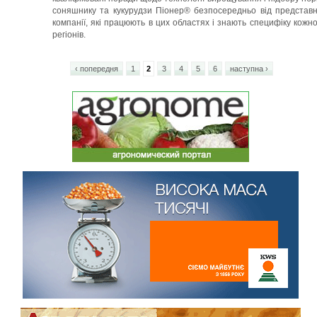
соняшнику та кукурудзи Піонер® безпосередньо від представн
компанії, які працюють в цих областях і знають специфіку кожно
регіонів.
‹ попередня
1
2
3
4
5
6
наступна ›