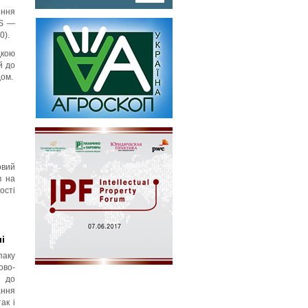
ення
S —
0).
дкою
й до
дом.
овий
в на
ості
і
паку
ово-
х до
ання
ак і