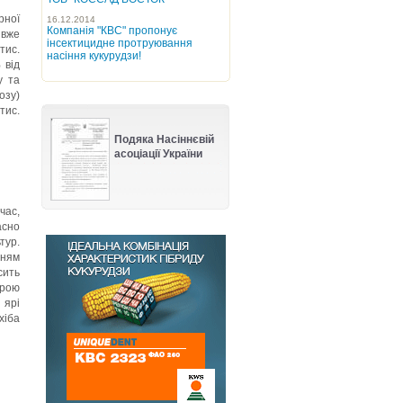
рної
16.12.2014
Компанія "КВС" пропонує
 вже
інсектицидне протруювання
тис.
насіння кукурудзи!
 від
у та
озу)
тис.
Подяка Насіннєвій
асоціації України
час,
асно
тур.
нням
сить
урою
 ярі
хіба