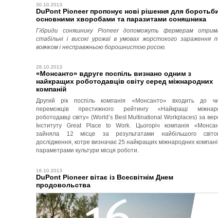
30.10.2013
DuPont Pioneer пропонує нові рішення для боротьби
основними хворобами та паразитами соняшника
Гібриди соняшнику
Pioneer
допоможуть фермерам отрим
стабільні і високі урожаї в умовах жорстокого зараження п
вовчком і несправжньою борошнистою росою.
28.10.2013
«Монсанто» вдруге поспіль визнано одним з
найкращих роботодавців світу серед міжнародних
компаній
Другий рік поспіль компанія «Монсанто» входить до ч
переможців престижного рейтингу «Найкращі міжнаро
роботодавці світу» (World’s Best Multinational Workplaces) за вер
Інституту Great Place to Work. Цьогоріч компанія «Монса
зайняла 12 місце за результатами найбільшого світов
дослідження, котре визначає 25 найкращих міжнародних компані
параметрами культури місця роботи.
16.10.2013
DuPont Pioneer вітає із Всесвітнім Днем
продовольства