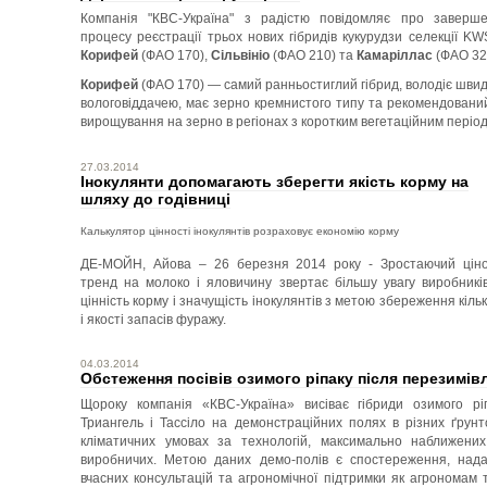
Компанія "КВС-Україна" з радістю повідомляє про заверш
процесу реєстрації трьох нових гібридів кукурудзи селекції KW
Корифей
(ФАО 170),
Сільвініо
(ФАО 210) та
Камаріллас
(ФАО 32
Корифей
(ФАО 170) — самий ранньостиглий гібрид, володіє шви
вологовіддачею, має зерно кремнистого типу та рекомендовани
вирощування на зерно в регіонах з коротким вегетаційним періо
27.03.2014
Інокулянти допомагають зберегти якість корму на
шляху до годівниці
Калькулятор цінності інокулянтів розраховує економію корму
ДЕ-МОЙН, Айова – 26 березня 2014 року - Зростаючий цін
тренд на молоко і яловичину звертає більшу увагу виробникі
цінність корму і значущість інокулянтів з метою збереження кільк
і якості запасів фуражу.
04.03.2014
Обстеження посівів озимого ріпаку після перезимівл
Щороку компанія «КВС-Україна» висіває гібриди озимого рі
Триангель і Тассіло на демонстраційних полях в різних ґрунт
кліматичних умовах за технологій, максимально наближени
виробничих. Метою даних демо-полів є спостереження, над
вчасних консультацій та агрономічної підтримки як агрономам т