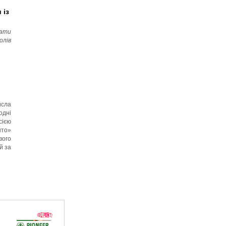
 із
ати
олів
исла
дні
сією
нто»
ого
й за