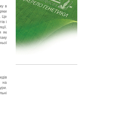
ку в
дяки
. Це
ів і
ції.
я як
паку
ньої
идів
ь на
ури.
льні