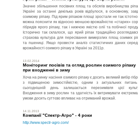
Значне збільшення посівних площ та обсягів виробництва ріпа
Україні за останні декілька років відбулося, в основному, зав
озимому ріпаку. Під ярим ріпаком площі зростали не так істотно
можна пояснити як відносно меншою врожайністю «старих» сорт
гібридів ярого ріпаку, так і нижчою якістю олії та побічної продук
Історично так склалося, що ярий ріпак традиційно розглядавс
страхова культура для пересівання вимерзлих площ озимих рі
та пшениці. Якщо провести аналіз статистичних даних серед
врожайності озимого ріпаку в Україні за 2011р.
13.02.2014
Моніторинг посівів та огляд рослин озимого ріпаку
при входженні в зиму
Хоча на ринку насіння озимого ріпаку є досить великий вибір гібр
з підвищеною зимостійкістю, одним з актуальних питан
сьогоднішній день залишається перезимівля цієї культ
Входження в зиму рослин та здатність їх витримувати екстрема
умови досить суттєво впливає на отриманий врожай.
14.11.2013
Компанії "Спектр-Агро" - 4 роки
http://www.spectr-agro.com/