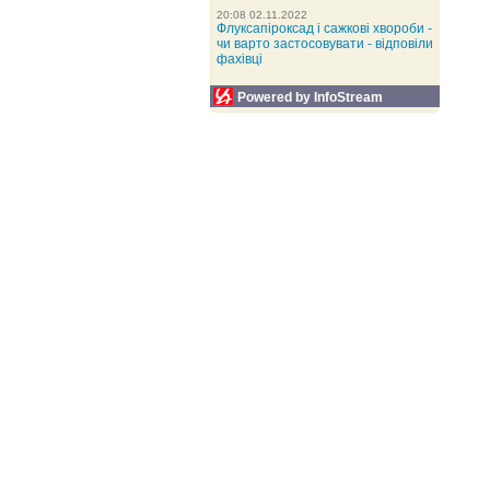
20:08 02.11.2022
Флуксапіроксад і сажкові хвороби -
чи варто застосовувати - відповіли
фахівці
Powered by InfoStream