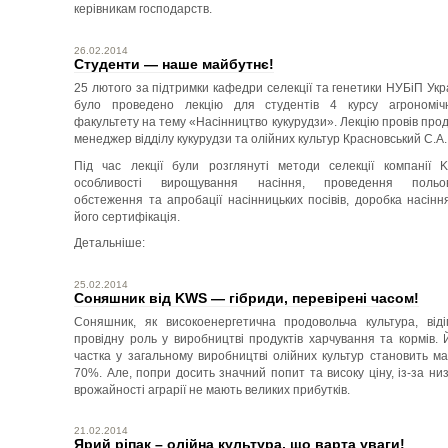
керівникам господарств.
26.02.2014
Студенти — наше майбутнє!
25 лютого за підтримки кафедри селекції та генетики НУБіП Укр
було проведено лекцію для студентів 4 курсу агрономіч
факультету на тему «Насінництво кукурудзи». Лекцію провів прод
менеджер відділу кукурудзи та олійних культур Красновський С.А.
Під час лекції були розглянуті методи селекції компанії 
особливості вирощування насіння, проведення польов
обстеження та апробації насінницьких посівів, доробка насінн
його сертифікація.
Детальніше:
25.02.2014
Соняшник від KWS — гібриди, перевірені часом!
Соняшник, як високоенергетична продовольча культура, віді
провідну роль у виробництві продуктів харчування та кормів. 
частка у загальному виробництві олійних культур становить м
70%. Але, попри досить значний попит та високу ціну, із-за низ
врожайності аграрії не мають великих прибутків.
21.02.2014
Ярий ріпак – олійна культура, що варта уваги!