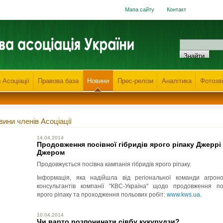
Мапа сайту
Контакт
 Асоціації
Правова база
Новини
Прес-релізи
Аналітика
Фотозві
вини членів Асоціації
14.04.2014
Продовження посівної гібридів ярого ріпаку Джеррі
Джером
Продовжується посівна кампанія гібридів ярого ріпаку.
Інформація, яка надійшла від регіональної команди агроно
консультантів компанії "КВС-Україна" щодо продовження по
ярого ріпаку та проходження польових робіт:
www.kws.ua
.
10.04.2014
Чи варто розпочинати сівбу кукурудзи?