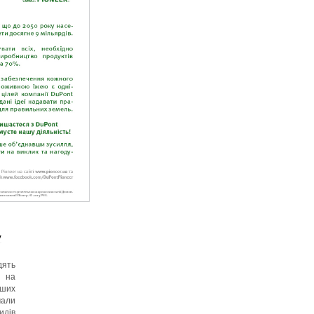
у
дять
и на
нших
мали
идів