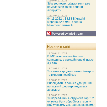
19:49 04.11.2022
Збір зернових: скільки тонн вже
намолотили та які регіони
лідирують
19:23 04.11.2022
04.11.2022 :: 18:33 В Україні
зібрано 32,6 млн. т зерна -
Мінагрополітики ╘
Powered by InfoStream
Новини в світі
14:08 04.11.2022
В ІМК завершили обмолот
соняшнику з урожайністю близько
3,4 т/га
18:03 03.11.2022
Як стати народним селекціонером
та вивести новий сорт
17:08 03.11.2022
Вирощування сої без удобрення -
польський фермер поділився
досвідом
14:06 03.11.2022
Універсальний інструмент TopCut:
чи може бути обробіток стерні у
майбутньому ультраповерхневим?