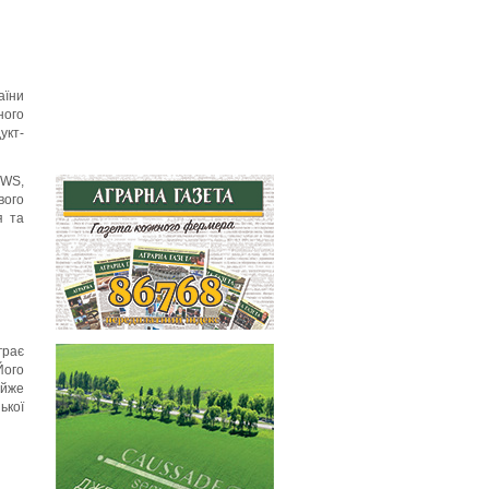
аїни
ного
укт-
KWS,
ого
я та
грає
Його
айже
ької