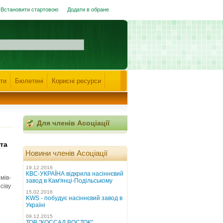
Встановити стартовою
Додати в обране
ти
Бюлетені
Корисні ресурси
Для членів Асоціації
 та
Новини членів Асоціації
19.12.2016
КВС-УКРАЇНА відкрила насіннєвий
мів-
завод в Кам'янці-Подільському
сіву
15.02.2016
KWS - побудує насіннєвий завод в
Україні
09.12.2015
ТОВ "КОССАД ВОСТОК"