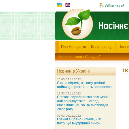
Увійти на сайт
Про Асоціацію
Конференція
Члени
Новини членів Асоціації
Но
Новини в Україні
16:03 05.11.2022
Стало відомо, в якому регіоні
найвища врожайність соняшника
12:53 05.11.2022
Світове виробництво пальмової
олії збільшується, - огляд
іноземних ЗМІ за 04 листопада
2022 року
00:03 05.11.2022
Гречки зібрано більше, ніж
потрібує внутрішній ринок