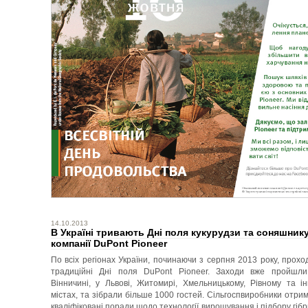
14.10.2013
В Україні тривають Дні поля кукурудзи та соняшник
компанії DuPont Pioneer
По всіх регіонах України, починаючи з серпня 2013 року, прохо
традиційні Дні поля DuPont Pioneer. Заходи вже пройшл
Вінничині, у Львові, Житомирі, Хмельницькому, Рівному та і
містах, та зібрали більше 1000 гостей. Сільгоспвиробники отри
кваліфіковані поради щодо технології вирощування і підбору гібр