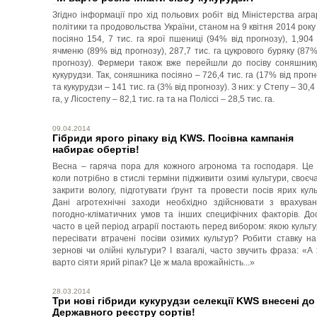
Згідно інформації про хід польових робіт від Міністерства агра
політики та продовольства України, станом на 9 квітня 2014 року
посіяно 154, 7 тис. га ярої пшениці (94% від прогнозу), 1,904 
ячменю (89% від прогнозу), 287,7 тис. га цукрового буряку (87%
прогнозу). Фермери також вже перейшли до посіву соняшник
кукурудзи. Так, соняшника посіяно – 726,4 тис. га (17% від прогн
та кукурудзи – 141 тис. га (3% від прогнозу). З них: у Степу – 30,4 
га, у Лісостепу – 82,1 тис. га та на Поліссі – 28,5 тис. га.
09.04.2014
Гібриди ярого ріпаку від KWS. Посівна кампанія
набирає обертів!
Весна – гаряча пора для кожного агронома та господаря. Це 
коли потрібно в стислі терміни підживити озимі культури, своєч
закрити вологу, підготувати ґрунт та провести посів ярих куль
Дані агротехнічні заходи необхідно здійснювати з врахува
погодно-кліматичних умов та інших специфічних факторів. До
часто в цей період аграрії постають перед вибором: якою культ
пересівати втрачені посіви озимих культур? Робити ставку на
зернові чи олійні культури? І взагалі, часто звучить фраза: «А 
варто сіяти ярий ріпак? Це ж мала врожайність...»
28.03.2014
Три нові гібриди кукурудзи селекції KWS внесені до
Державного реєстру сортів!