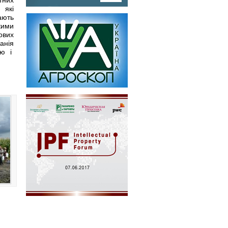
 які
ають
кими
ових
анія
ію і