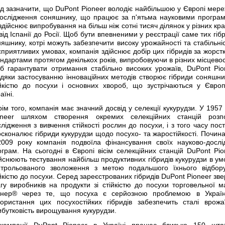
ід зазначити, що DuPont Pioneer володіє найбільшою у Європі мер
дослідження соняшнику, що працює за п'ятьма науковими програ
здійснює випробування на більш ніж сотні тисяч ділянок у різних кр
ід Іспанії до Росії. Щоб бути впевненими у реєстрації саме тих гіб
яшнику, котрі можуть забезпечити високу урожайності та стабільніс
приятливих умовах, компанія здійснює добір цих гібридів за жорст
ндартами протягом декількох років, випробовуючи в різних місцевос
б гарантувати отримання стабільно високих урожаїв, DuPont Pio
вдяки застосуванню інноваційних методів створює гібриди соняшник
ійкістю до посухи і основних хвороб, що зустрічаються у Європ
аїні.
ім того, компанія має значний досвід у селекції кукурудзи. У 1957 
oneer шляхом створення окремих селекційних станцій розп
лідження з вивчення стійкості рослин до посухи, і з того часу пост
осконалює гібриди кукурудзи щодо посухо- та жаростійкості. Почин
2009 року компанія подвоїла фінансування своїх науково-дослі
ограм. На сьогодні в Європі вісім селекційних станцій DuPont Pio
йснюють тестування найбільш продуктивних гібридів кукурудзи в ум
нтрольованого зволоження з метою подальшого їхнього відбор
йкістю до посухи. Серед зареєстрованих гібридів DuPont Pioneer зве
агу виробників на продукти зі стійкістю до посухи торговельної м
онер® через те, що посуха є серйозною проблемою в Україн
користання цих посухостійких гібридів забезпечить сталі врожа
ибутковість вирощування кукурудзи.
компанії DuPont Pioneer в Україні працює близько 150 шта