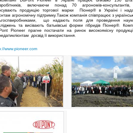
івробітників, включаючи понад 70 агрономів-консультантів,
осувають продукцію торгової марки Піонер® в Україні і над
єнтам агрономічну підтримку.Також компанія співпрацює з українсь
льгоспвиробниками, що надають поля для проведення наук
сліджень та висівають батьківські форми гібридів Піонер®. Комп
Pont Pioneer прагне постачати на ринок високоякісну продукц
едатиклієнтам досвід її використання.
p://www.pioneer.com