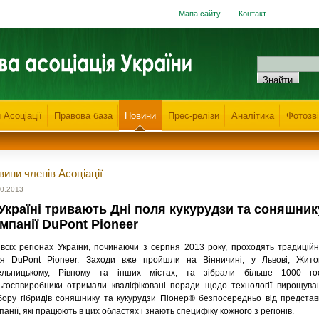
Мапа сайту
Контакт
 Асоціації
Правова база
Новини
Прес-релізи
Аналітика
Фотозві
вини членів Асоціації
10.2013
Україні тривають Дні поля кукурудзи та соняшник
мпанії DuPont Pioneer
всіх регіонах України, починаючи з серпня 2013 року, проходять традиційн
я DuPont Pioneer. Заходи вже пройшли на Вінничині, у Львові, Житом
ельницькому, Рівному та інших містах, та зібрали більше 1000 гос
ьгоспвиробники отримали кваліфіковані поради щодо технології вирощува
бору гібридів соняшнику та кукурудзи Піонер® безпосередньо від представ
панії, які працюють в цих областях і знають специфіку кожного з регіонів.