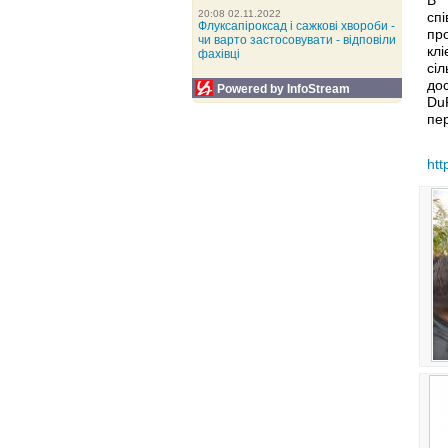
20:08 02.11.2022
сп
Флуксапіроксад і сажкові хвороби -
пр
чи варто застосовувати - відповіли
клі
фахівці
сі
до
Powered by InfoStream
Du
пер
htt