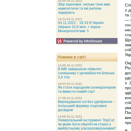
19:49 04.11.2022
Збір зернових: скільки тонн вже
Сл
намолотили та які регіони
з 
лідирують
та 
19:23 04.11.2022
— в
04.11.2022 :: 18:33 В Україні
сон
зібрано 32,6 млн. т зерна -
нес
Мінагрополітики ╘
ста
Що
Powered by InfoStream
за
ст
Укр
Новини в світі
Окр
14:08 04.11.2022
Pi
В ІМК завершили обмолот
дос
соняшнику з урожайністю близько
3,4 т/га
уд
з 
18:03 03.11.2022
Як стати народним селекціонером
пр
та вивести новий сорт
зді
ко
17:08 03.11.2022
Вирощування сої без удобрення -
сті
польський фермер поділився
ув
досвідом
Пі
14:06 03.11.2022
ви
Універсальний інструмент TopCut:
пр
чи може бути обробіток стерні у
майбутньому ультраповерхневим?
В 