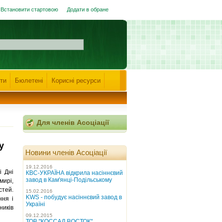
Встановити стартовою
Додати в обране
ти
Бюлетені
Корисні ресурси
Для членів Асоціації
у
Новини членів Асоціації
19.12.2016
і Дні
КВС-УКРАЇНА відкрила насіннєвий
завод в Кам'янці-Подільському
ирі,
тей.
15.02.2016
KWS - побудує насіннєвий завод в
ння і
Україні
ників
09.12.2015
ТОВ "КОССАД ВОСТОК"