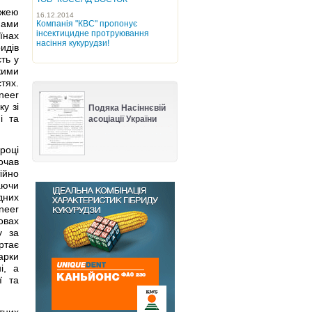
ежею
16.12.2014
мами
Компанія "КВС" пропонує
інсектицидне протруювання
аїнах
насіння кукурудзи!
ридів
ть у
кими
тях.
neer
у зі
Подяка Насіннєвій
і та
асоціації України
році
очав
ійно
аючи
дних
neer
овах
у за
ртає
арки
і, а
ї та
тних