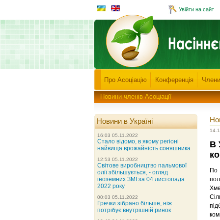
Увійти на сайт
Про Асоціацію
Конференція
Члени
Новини членів Асоціації
Но
Новини в Україні
14.
16:03 05.11.2022
Стало відомо, в якому регіоні
В 
найвища врожайність соняшника
ко
12:53 05.11.2022
Світове виробництво пальмової
По 
олії збільшується, - огляд
іноземних ЗМІ за 04 листопада
пол
2022 року
Хм
Сіл
00:03 05.11.2022
Гречки зібрано більше, ніж
під
потрібує внутрішній ринок
ком