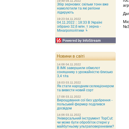
го
19:49 04.11.2022
Збір зернових: скільки тонн вже
агр
намолотили та які регіони
лідирують
Дат
19:23 04.11.2022
Мі
04.11.2022 :: 18:33 В Україні
№3,
зібрано 32,6 млн. т зерна -
Мінагрополітики ╘
Powered by InfoStream
Новини в світі
14:08 04.11.2022
В ІМК завершили обмолот
соняшнику з урожайністю близько
3,4 т/га
18:03 03.11.2022
Як стати народним селекціонером
та вивести новий сорт
17:08 03.11.2022
Вирощування сої без удобрення -
польський фермер поділився
досвідом
14:06 03.11.2022
Універсальний інструмент TopCut:
чи може бути обробіток стерні у
майбутньому ультраповерхневим?