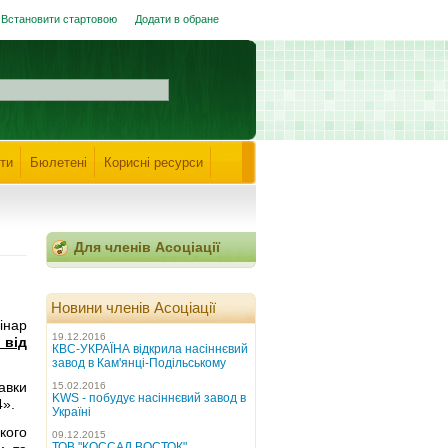
Встановити стартовою
Додати в обране
ти
Бюлетені
Корисні ресурси
Для членів Асоціації
Новини членів Асоціації
інар
19.12.2016
 від
КВС-УКРАЇНА відкрила насіннєвий
завод в Кам'янці-Подільському
авки
15.02.2016
KWS - побудує насіннєвий завод в
4».
Україні
кого
09.12.2015
ТОВ "КОССАД ВОСТОК"