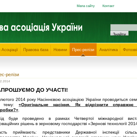
Мапа сайту
Контакт
 Асоціації
Правова база
Новини
Прес-релізи
Аналітика
Фотозві
ес-релізи
02.2014
АПРОШУЄМО ДО УЧАСТІ!
 лютого 2014 року Насіннєвою асоціацією України проводиться сем
 тему:
«
Оригінальне насіння. Як відрізнити справжнє
дробки?»
.
хід буде проведено в рамках Четвертої міжнародної вист
оваційних рішень в зерновому господарстві «Зернові технології 201
асть приймають: представники Державної інспекції сільсь