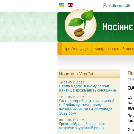
Увійти на сайт
Про Асоціацію
Конференція
Члени
Пр
Новини в Україні
03.
16:03 05.11.2022
Стало відомо, в якому регіоні
З
найвища врожайність соняшника
13
12:53 05.11.2022
Світове виробництво пальмової
на
олії збільшується, - огляд
пі
іноземних ЗМІ за 04 листопада
2022 року
За
00:03 05.11.2022
інн
Гречки зібрано більше, ніж
потрібує внутрішній ринок
Уч