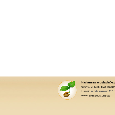
Насіннєва асоціація Ук
03040, м. Київ, вул. Вас
E-mail:
seeds.ukraine.201
www: ukrseeds.org.ua