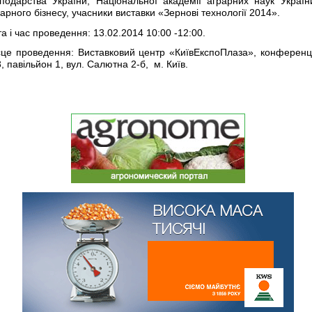
сподарства України, Національної академії аграрних наук Україн
арного бізнесу, учасники виставки «Зернові технології 2014».
а і час проведення: 13.02.2014 10:00 -12:00.
сце проведення: Виставковий центр «КиївЕкспоПлаза», конференц
 павільйон 1, вул. Салютна 2-б, м. Київ.