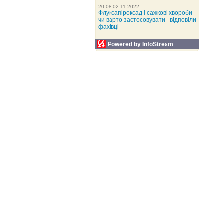
20:08 02.11.2022
Флуксапіроксад і сажкові хвороби -
чи варто застосовувати - відповіли
фахівці
Powered by InfoStream