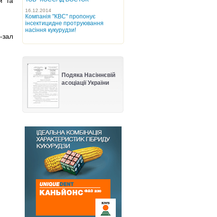
и та
16.12.2014
Компанія "КВС" пропонує
інсектицидне протруювання
насіння кукурудзи!
-зал
Подяка Насіннєвій
асоціації України