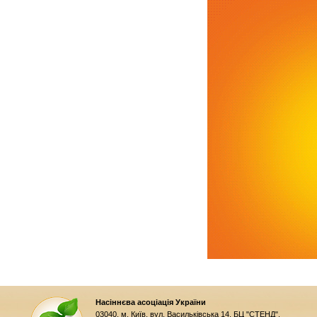
Насіннєва асоціація України
03040, м. Київ, вул. Васильківська 14, БЦ "СТЕНД".