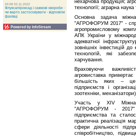
нехарчова продукція; агро
20:08 02.11.2022
технології; аграрна наука 
Флуксапіроксад і сажкові хвороби -
чи варто застосовувати - відповіли
Основна задача міжна
фахівці
"АГРОФОРУМ 2017" - спр
Powered by InfoStream
агропромисловому компл
АПК України у міжнарод
адекватної інфраструкт
зовнішніх інвестицій до 
технологій, які забезп
харчування.
Враховуючи важливіс
агровиставка привертає 
більшість яких – це 
підприємств і організац
зоотехніки, механізатори)
Участь у XIV Міжнаро
"АГРОФОРУМ - 2017" 
підприємства та сталос
практична реалізація м
сфери діяльності підп
співробітництво, підви