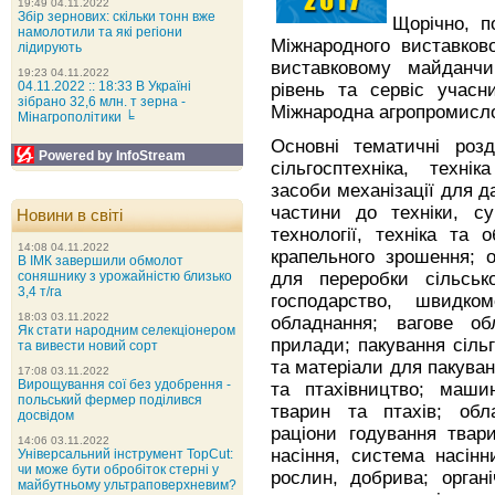
19:49 04.11.2022
Збір зернових: скільки тонн вже
Щорічно, п
намолотили та які регіони
Міжнародного виставков
лідирують
виставковому майданчи
19:23 04.11.2022
04.11.2022 :: 18:33 В Україні
рівень та сервіс учасн
зібрано 32,6 млн. т зерна -
Міжнародна агропромисл
Мінагрополітики ╘
Основні тематичні розд
Powered by InfoStream
сільгосптехніка, техні
засоби механізації для д
частини до техніки, су
Новини в світі
технології, техніка та
14:08 04.11.2022
крапельного зрошення; 
В ІМК завершили обмолот
для переробки сільсько
соняшнику з урожайністю близько
3,4 т/га
господарство, швидко
18:03 03.11.2022
обладнання; вагове обл
Як стати народним селекціонером
прилади; пакування сільг
та вивести новий сорт
та матеріали для пакуван
17:08 03.11.2022
Вирощування сої без удобрення -
та птахівництво; маш
польський фермер поділився
тварин та птахів; обл
досвідом
раціони годування твар
14:06 03.11.2022
насіння, система насінн
Універсальний інструмент TopCut:
чи може бути обробіток стерні у
рослин, добрива; органі
майбутньому ультраповерхневим?