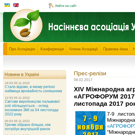
Увійти на сайт
Про Асоціацію
Конференція
Члени Асоціації
Правова база
Прес-релізи
Новини в Україні
08.02.2017
16:03 05.11.2022
Стало відомо, в якому регіоні
XIV Міжнародна а
найвища врожайність соняшника
«АГРОФОРУМ 2017» 
12:53 05.11.2022
Світове виробництво пальмової
листопада 2017 ро
олії збільшується, - огляд
іноземних ЗМІ за 04 листопада
7-9 листоп
2022 року
Міжнарод
00:03 05.11.2022
Гречки зібрано більше, ніж
«АГРОФО
потрібує внутрішній ринок
"Міжнародн