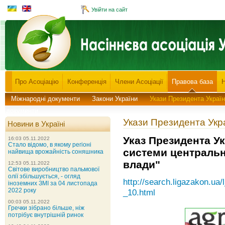
Увійти на сайт
Про Асоціацію
Конференція
Члени Асоціації
Правова база
Міжнародні документи
Закони України
Укази Президента Украї
документи
Укази Президента Укр
Новини в Україні
Указ Президента У
16:03 05.11.2022
Стало відомо, в якому регіоні
системи центральн
найвища врожайність соняшника
влади"
12:53 05.11.2022
Світове виробництво пальмової
олії збільшується, - огляд
http://search.ligazakon.ua
іноземних ЗМІ за 04 листопада
2022 року
_10.html
00:03 05.11.2022
Гречки зібрано більше, ніж
потрібує внутрішній ринок