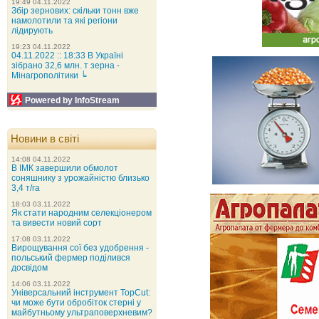
19:49 04.11.2022
Збір зернових: скільки тонн вже
намолотили та які регіони
лідирують
19:23 04.11.2022
04.11.2022 :: 18:33 В Україні
зібрано 32,6 млн. т зерна -
Мінагрополітики ╘
Powered by InfoStream
Новини в світі
14:08 04.11.2022
В ІМК завершили обмолот
соняшнику з урожайністю близько
3,4 т/га
18:03 03.11.2022
Як стати народним селекціонером
та вивести новий сорт
17:08 03.11.2022
Вирощування сої без удобрення -
польський фермер поділився
досвідом
14:06 03.11.2022
Універсальний інструмент TopCut:
чи може бути обробіток стерні у
майбутньому ультраповерхневим?