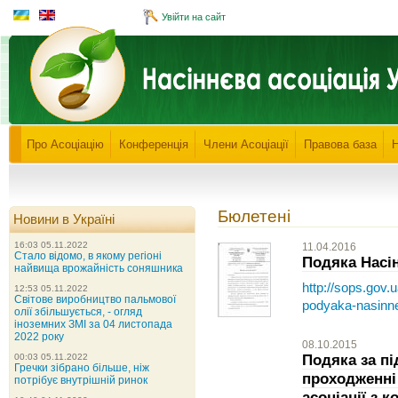
Увійти на сайт
Про Асоціацію
Конференція
Члени Асоціації
Правова база
Бюлетені
Новини в Україні
16:03 05.11.2022
11.04.2016
Стало відомо, в якому регіоні
Подяка Насін
найвища врожайність соняшника
http://sops.gov
12:53 05.11.2022
Світове виробництво пальмової
podyaka-nasinnevi
олії збільшується, - огляд
іноземних ЗМІ за 04 листопада
2022 року
08.10.2015
Подяка за пі
00:03 05.11.2022
Гречки зібрано більше, ніж
проходженні
потрібує внутрішній ринок
асоціації з 