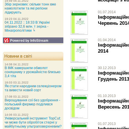
19:49 04.11.2022
Збір зернових: скільки тонн вже
намолотили та які регіони
01.07.2014
лідирують
Інформаційн
19:23 04.11.2022
Червень 201
04.11.2022 :: 18:33 В Україні
зібрано 32,6 млн. т зерна -
Мінагрополітики ╘
01.04.2014
Powered by InfoStream
Інформаційн
2014
Новини в світі
14:08 04.11.2022
30.12.2013
В ІМК завершили обмолот
Інформаційн
соняшнику з урожайністю близько
3,4 т/га
Грудень 201
18:03 03.11.2022
Як стати народним селекціонером
та вивести новий сорт
01.10.2013
17:08 03.11.2022
Інформаційн
Вирощування сої без удобрення -
польський фермер поділився
Вересень 20
досвідом
14:06 03.11.2022
Універсальний інструмент TopCut:
чи може бути обробіток стерні у
01.07.2013
майбутньому ультраповерхневим?
Інформаційн