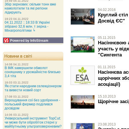
19:49 04.11.2022
Збір зернових: скільки тонн вже
намолотили та які регіони
04.02.2016
лідирують
Круглий стіл
19:23 04.11.2022
Досвід ЄС"
04.11.2022 :: 18:33 В Україні
зібрано 32,6 млн. т зерна -
Мінагрополітики ╘
05.11.2015
Powered by InfoStream
Насіннєвою 
участь у від
"Сингента
Новини в світі
14:08 04.11.2022
01.11.2015
В ІМК завершили обмолот
Насіннєва ас
соняшнику з урожайністю близько
3,4 т/га
щорічних збо
18:03 03.11.2022
асоціації)
Як стати народним селекціонером
та вивести новий сорт
15.10.2013
17:08 03.11.2022
Вирощування сої без удобрення -
Щорічне зас
польський фермер поділився
досвідом
14:06 03.11.2022
Універсальний інструмент TopCut:
чи може бути обробіток стерні у
23.08.2013
майбутньому ультраповерхневим?