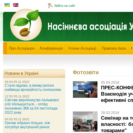
Увійти на сайт
Про Асоціацію
Конференція
Члени Асоціації
Правова база
Фотозвіти
Новини в Україні
16:03 05.11.2022
05.04.2016
Стало відомо, в якому регіоні
ПРЕС-КОНФЕР
найвища врожайність соняшника
Взаємодія уч
12:53 05.11.2022
ефективні сп
Світове виробництво пальмової
олії збільшується, - огляд
іноземних ЗМІ за 04 листопада
2022 року
28.03.2016
Семінар на т
00:03 05.11.2022
Гречки зібрано більше, ніж
власності: 
потрібує внутрішній ринок
товарами"