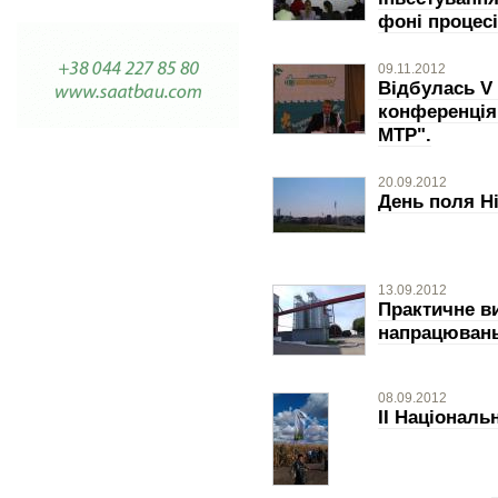
фоні процесі
09.11.2012
Відбулась V
конференція 
МТР".
20.09.2012
День поля Ні
13.09.2012
Практичне в
напрацюван
08.09.2012
II Національ