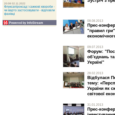
Зустріч з п
20:08 02.11.2022
Флуксапіроксад і сажкові хвороби -
чи варто застосовувати - відповіли
фахівці
08.08.2013
Powered by InfoStream
Прес-конфер
"правил гри"
економічног
09.07.2013
Форум: "Пос
об'єднань та
Україні"
28.02.2013
Відбулася П
тему: «Персп
України як с
світової еко
31.01.2013
Прес-конфере
інвестування