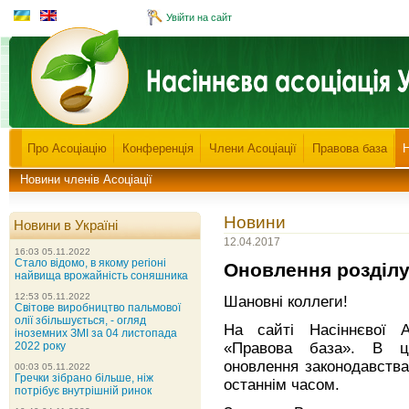
Увійти на сайт
Про Асоціацію
Конференція
Члени Асоціації
Правова база
Новини членів Асоціації
Новини
Новини в Україні
12.04.2017
16:03 05.11.2022
Стало відомо, в якому регіоні
Оновлення розділу
найвища врожайність соняшника
12:53 05.11.2022
Шановні коллеги!
Світове виробництво пальмової
олії збільшується, - огляд
На сайті Насіннєвої А
іноземних ЗМІ за 04 листопада
«Правова база». В ці
2022 року
оновлення законодавства
00:03 05.11.2022
Гречки зібрано більше, ніж
останнім часом.
потрібує внутрішній ринок