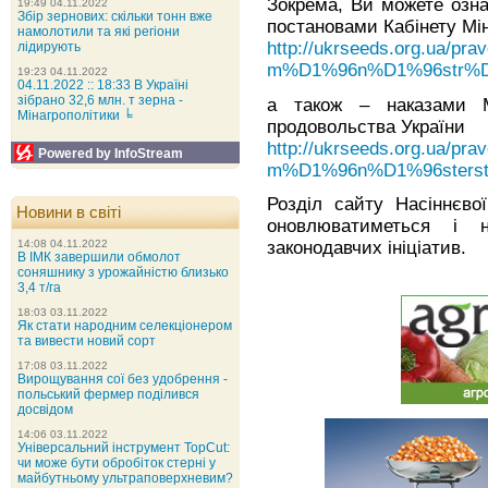
Зокрема, Ви можете озн
19:49 04.11.2022
Збір зернових: скільки тонн вже
постановами Кабінету Мін
намолотили та які регіони
http://ukrseeds.org.ua/p
лідирують
m%D1%96n%D1%96str%D
19:23 04.11.2022
04.11.2022 :: 18:33 В Україні
зібрано 32,6 млн. т зерна -
а також – наказами Мі
Мінагрополітики ╘
продовольства України
http://ukrseeds.org.ua/pra
Powered by InfoStream
m%D1%96n%D1%96sterst
Розділ сайту Насіннєво
Новини в світі
оновлюватиметься і н
законодавчих ініціатив.
14:08 04.11.2022
В ІМК завершили обмолот
соняшнику з урожайністю близько
3,4 т/га
18:03 03.11.2022
Як стати народним селекціонером
та вивести новий сорт
17:08 03.11.2022
Вирощування сої без удобрення -
польський фермер поділився
досвідом
14:06 03.11.2022
Універсальний інструмент TopCut:
чи може бути обробіток стерні у
майбутньому ультраповерхневим?