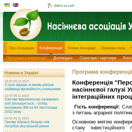
Увійти на сайт
Про Асоціацію
Конференція
Члени Асоціації
Правова база
Програма конференції
Доповідачі
Спонсори і партнери
Конт
Програма конференці
Новини в Україні
Конференція "Перс
16:03 05.11.2022
Стало відомо, в якому регіоні
насіннєвої галузі 
найвища врожайність соняшника
інтеграційних проц
12:53 05.11.2022
Світове виробництво пальмової
олії збільшується, - огляд
Гість конференції
: Сла
іноземних ЗМІ за 04 листопада
2022 року
з питань аграрної політик
00:03 05.11.2022
Основною метою конферен
Гречки зібрано більше, ніж
потрібує внутрішній ринок
стану інвестиційного 