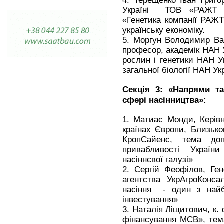
Україні ТОВ «РАЖТ СЕ
«Генетика компанії РАЖ
українську економіку.
5. Моргун Володимир Вас
професор, академік НАН У
рослин і генетики НАН Ук
загальної біології НАН Ук
Секція 3: «Напрями та
сфері насінництва»:
1. Матиас Монди, Керівн
країнах Європи, Близьк
КропСайенс, тема допо
привабливості Україн
насіннєвої галузі»
2. Сергій Феофілов, Ге
агентства УкрАгроКонса
насіння - один з найб
інвестування»
3. Наталія Ліщитович, к.
фінансування МСВ», тем