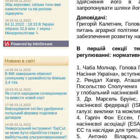
здійснення його в а
19:49 04.11.2022
Збір зернових: скільки тонн вже
запропонувати шляхи його
намолотили та які регіони
лідирують
Доповідачі:
19:23 04.11.2022
Григорій Калетник, Голов
04.11.2022 :: 18:33 В Україні
зібрано 32,6 млн. т зерна -
питань аграрної політики
Мінагрополітики ╘
забезпечення розвитку нас
Powered by InfoStream
В першій секції те
регулюванні: нормативні
Новини в світі
1. Чаба Молнар, Голова 
14:08 04.11.2022
Насіння Україна», вступн
В ІМК завершили обмолот
соняшнику з урожайністю близько
2. Рендал Хагер, Аташе
3,4 т/га
Посольство Сполучених Ш
18:03 03.11.2022
у глобальний насіннєвий
Як стати народним селекціонером
3. Др. Марсель Бруінс,
та вивести новий сорт
насіннєвої федерації (IS
17:08 03.11.2022
Вирощування сої без удобрення -
галузі: виклики та можли
польський фермер поділився
4. Гарліч Фон Ессен, Г
досвідом
насіннєвої асоціації (ESA
14:06 03.11.2022
Універсальний інструмент TopCut:
ЄС та наслідки для третіх
чи може бути обробіток стерні у
5. Антоніо Вілароль,
майбутньому ультраповерхневим?