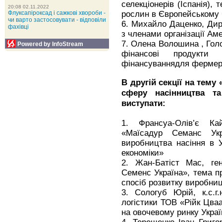
селекціонерів (Іспанія),
20:08 02.11.2022
рослин в Європейському
Флуксапіроксад і сажкові хвороби -
чи варто застосовувати - відповіли
6. Михайло Даценко, Дир
фахівці
з членами організації Ам
7. Олена Волошина , Голо
Powered by InfoStream
фінансові продукти
фінансуваннядля фермері
В другій секції на тему
сферу насінництва та
виступати:
1. Франсуа-Олів’є Ка
«Маїсадур Семанс Укр
виробництва насіння в Ук
економіки»
2. Жан-Батіст Мас, ге
Семенс Україна», тема п
спосіб розвитку виробницт
3. Сологуб Юрій, к.с.г.
логістики ТОВ «Рійк Цваа
на овочевому ринку Укра
4. Терещенко Іван Григо