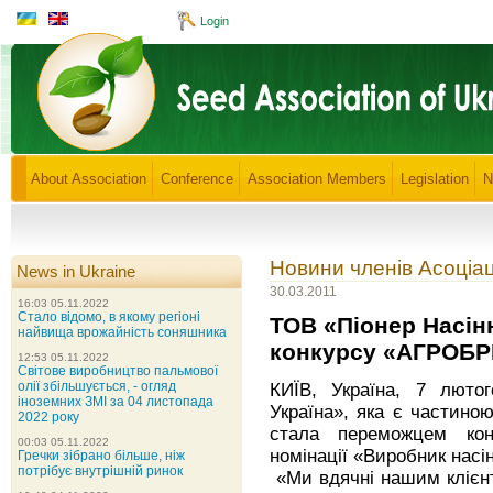
Login
About Association
Conference
Association Members
Legislation
N
Новини членів Асоціац
News in Ukraine
30.03.2011
16:03 05.11.2022
Стало відомо, в якому регіоні
ТОВ «Піонер Насін
найвища врожайність соняшника
конкурсу «АГРОБР
12:53 05.11.2022
Світове виробництво пальмової
олії збільшується, - огляд
КИЇВ, Україна, 7 люто
іноземних ЗМІ за 04 листопада
Україна», яка є частиною
2022 року
стала переможцем кон
00:03 05.11.2022
номінації «Виробник насі
Гречки зібрано більше, ніж
потрібує внутрішній ринок
«Ми вдячні нашим клієнт