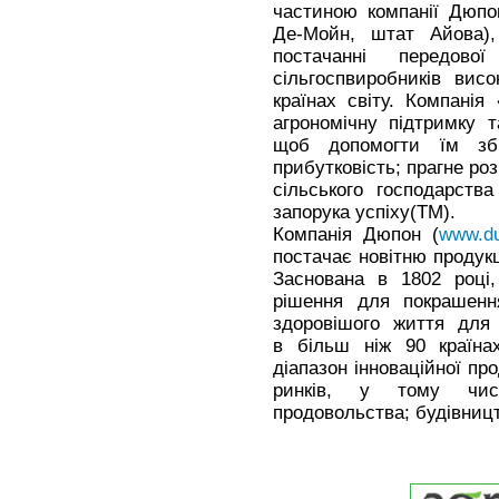
частиною компанії Дюпо
Де-Мойн, штат Айова),
постачанні передово
сільгоспвиробників вис
країнах світу. Компанія
агрономічну підтримку т
щоб допомогти їм збі
прибутковість; прагне ро
сільського господарств
запорука успіху(TM).
Компанія Дюпон (
www.d
постачає новітню продукц
Заснована в 1802 році,
рішення для покрашенн
здоровішого життя для
в більш ніж 90 країна
діапазон інноваційної пр
ринків, у тому числ
продовольства; будівницт