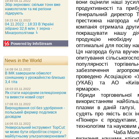
вони оцінили наші зусил
19:49 04.11.2022
Збір зернових: скільки тонн вже
продуктивності та приб
намолотили та які регіони
лідирують
Генеральний директор Т
престижна нагорода «
19:23 04.11.2022
04.11.2022 :: 18:33 В Україні
компанія отримала други
зібрано 32,6 млн. т зерна -
покращувати нашу дія
Мінагрополітики ╘
продукцію необхідну 
Powered by InfoStream
оптимальні для посіву н
Ця нагорода була вручена
опитування сільськогосп
News in the World
популярності торгіве
забезпечення агропро
14:08 04.11.2022
В ІМК завершили обмолот
проведено Асоціацією «У
соняшнику з урожайністю близько
(УКАБ) та АО «Київс
3,4 т/га
ярмарок».
18:03 03.11.2022
Як стати народним селекціонером
Гібриди торговельної
та вивести новий сорт
використанням найбільш
17:08 03.11.2022
плазми в даній галузі,
Вирощування сої без удобрення -
польський фермер поділився
судять про якість всіх і
досвідом
«Піонер» є продуктами,
14:06 03.11.2022
технологіям та науковим 
Універсальний інструмент TopCut:
Чаба Молнар додав
чи може бути обробіток стерні у
майбутньому ультраповерхневим?
визнання нашими клієнт