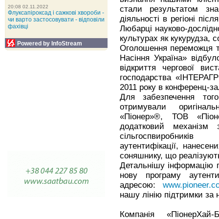
20:08 02.11.2022
стали результатом знач
Флуксапіроксад і сажкові хвороби -
діяльності в регіоні післ
чи варто застосовувати - відповіли
фахівці
Любарці науково-дослідно
культурах як кукурудза, с
Powered by InfoStream
Оголошення переможця т
Насіння Україна» відбу
відкриття чергової вис
господарства «ІНТЕРАГР
2011 року в конференц-за
Для забезпечення того
отримували оригіналь
«Піонер»®, ТОВ «Піон
додатковий механізм 
сільгоспвиробників 
аутентифікації, нанесен
соняшнику, що реалізують
Детальнішу інформацію п
нову програму аутент
адресою:
www.pioneer.c
нашу лінію підтримки за 
Компанія «ПіонерХай-