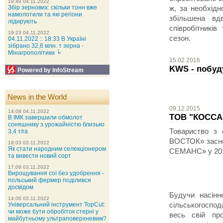
19:49 04.11.2022
Збір зернових: скільки тонн вже
ж, за необхідн
намолотили та які регіони
збільшена вд
лідирують
співробітникі
19:23 04.11.2022
сезон.
04.11.2022 :: 18:33 В Україні
зібрано 32,6 млн. т зерна -
Мінагрополітики ╘
15.02.2016
KWS - побуду
Powered by InfoStream
News in the World
09.12.2015
14:08 04.11.2022
ТОВ "КОССА
В ІМК завершили обмолот
соняшнику з урожайністю близько
Товариство з
3,4 т/га
ВОСТОК» засн
18:03 03.11.2022
Як стати народним селекціонером
СЕМАНС» у 201
та вивести новий сорт
17:08 03.11.2022
Вирощування сої без удобрення -
польський фермер поділився
досвідом
Будучи насінн
14:06 03.11.2022
Універсальний інструмент TopCut:
сільськогоспо
чи може бути обробіток стерні у
весь свій про
майбутньому ультраповерхневим?