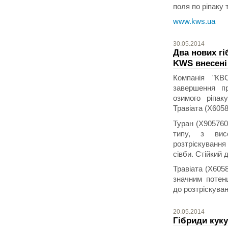
поля по ріпаку
www.kws.ua
30.05.2014
Два нових гі
KWS внесені 
Компанія "КВ
завершення пр
озимого ріпак
Травіата (X6058
Туран (X905760
типу, з вис
розтріскування
сівби. Стійкий 
Травіата (X605
значним потенц
до розтріскуван
20.05.2014
Гібриди кук