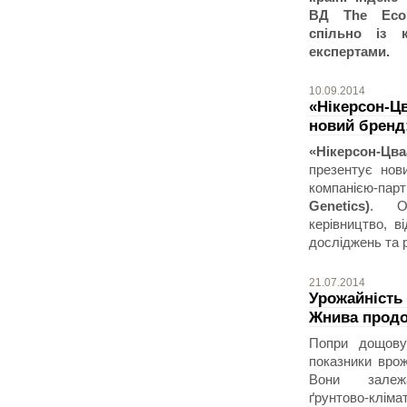
ВД The Econo
спільно із 
експертами.
10.09.2014
«Нікерсон-Цв
новий бренд
«Нікерсон-Цва
презентує нов
компанією-парт
Genetics)
. Ор
керівництво, в
досліджень та 
21.07.2014
Урожайність 
Жнива прод
Попри дощову
показники врож
Вони залежат
ґрунтово-клі