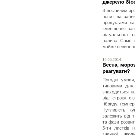
джерело біое
З постійним зр
попит на забе
продуктами ха
зменшення запа
актуальності н
палива. Саме т
майже невичер
16.05.2014
Весна, моро
реагувати?
Погодні умови
типовими для
знаходиться на
від: строку сі
гібриду, темпер
Чутливість к
залежить від 
та фази розвит
6-ти листків 
значної шкод