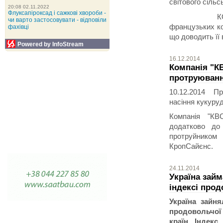
світового сільс
20:08 02.11.2022
Флуксапіроксад і сажкові хвороби -
КОССАД С
чи варто застосовувати - відповіли
французьких ко
фахівці
що доводить її
Powered by InfoStream
16.12.2014
Компанія "К
протруюванн
10.12.2014 П
насіння кукуруд
Компанія "КВ
додатково до 
протруйником
КропСайєнс.
24.11.2014
Україна займ
індексі прод
Україна зайня
продовольчої
країн. Індек