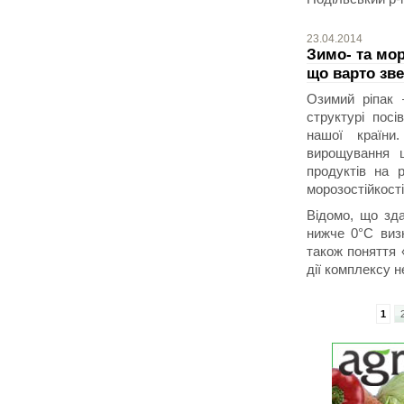
23.04.2014
Зимо- та мор
що варто зве
Озимий ріпак 
структурі пос
нашої країни
вирощування ц
продуктів на 
морозостійкості
Відомо, що зд
нижче 0°С визн
також поняття 
дії комплексу н
1