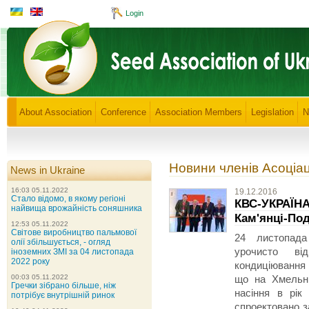
Login
About Association
Conference
Association Members
Legislation
N
Новини членів Асоціац
News in Ukraine
16:03 05.11.2022
19.12.2016
Стало відомо, в якому регіоні
КВС-УКРАЇНА
найвища врожайність соняшника
Кам'янці-По
12:53 05.11.2022
Світове виробництво пальмової
24 листопада
олії збільшується, - огляд
урочисто ві
іноземних ЗМІ за 04 листопада
2022 року
кондиціювання 
00:03 05.11.2022
що на Хмельни
Гречки зібрано більше, ніж
насіння в рік
потрібує внутрішній ринок
спроектовано з