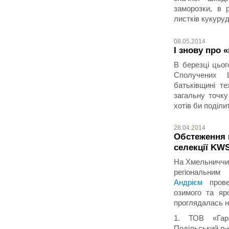
заморозки, в 
листків кукуруд
08.05.2014
І знову про 
В березці цьог
Сполучених 
батьківщині те
загальну точку
хотів би поділ
28.04.2014
Обстеження п
селекції KW
На Хмельниччині
регіональним
Андрієм
провед
озимого та яр
проглядалась н
1. ТОВ «Гара
Подільський р-н