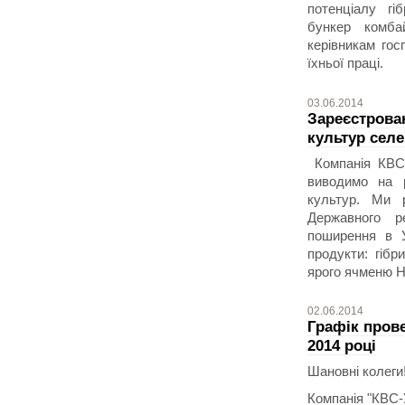
потенціалу г
бункер комб
керівникам го
їхньої праці.
03.06.2014
Зареєстрован
культур селе
Компанія КВС-
виводимо на р
культур. Ми 
Державного р
поширення в У
продукти: гіб
ярого ячменю Н
02.06.2014
Графік прове
2014 році
Шановні колеги
Компанія "КВС-