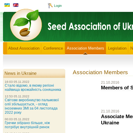
Login
About Association
Conference
Association Members
Legislation
N
Association Members
News in Ukraine
16:03 05.11.2022
21.10.2016
Стало відомо, в якому регіоні
Members of S
найвища врожайність соняшника
12:53 05.11.2022
Світове виробництво пальмової
олії збільшується, - огляд
іноземних ЗМІ за 04 листопада
21.10.2016
2022 року
Associate Me
00:03 05.11.2022
Ukraine
Гречки зібрано більше, ніж
потрібує внутрішній ринок