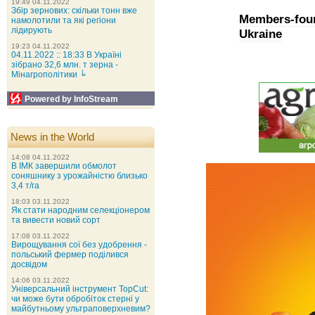
19:49 04.11.2022
Збір зернових: скільки тонн вже
Members-foun
намолотили та які регіони
лідирують
Ukraine
19:23 04.11.2022
04.11.2022 :: 18:33 В Україні
зібрано 32,6 млн. т зерна -
Мінагрополітики ╘
Powered by InfoStream
News in the World
14:08 04.11.2022
В ІМК завершили обмолот
соняшнику з урожайністю близько
3,4 т/га
18:03 03.11.2022
Як стати народним селекціонером
та вивести новий сорт
17:08 03.11.2022
Вирощування сої без удобрення -
польський фермер поділився
досвідом
14:06 03.11.2022
Універсальний інструмент TopCut:
чи може бути обробіток стерні у
майбутньому ультраповерхневим?