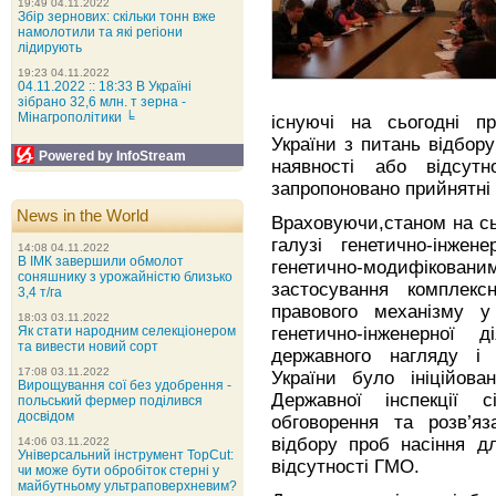
19:49 04.11.2022
Збір зернових: скільки тонн вже
намолотили та які регіони
лідирують
19:23 04.11.2022
04.11.2022 :: 18:33 В Україні
зібрано 32,6 млн. т зерна -
Мінагрополітики ╘
існуючі на сьогодні п
України з питань відбор
Powered by InfoStream
наявності або відсу
запропоновано прийнятні
News in the World
Враховуючи,станом на сь
галузі генетично-інжен
14:08 04.11.2022
В ІМК завершили обмолот
генетично-модифікован
соняшнику з урожайністю близько
застосування комплекс
3,4 т/га
правового механізму у
18:03 03.11.2022
генетично-інженерної 
Як стати народним селекціонером
та вивести новий сорт
державного нагляду і 
17:08 03.11.2022
України було ініційова
Вирощування сої без удобрення -
Державної інспекції 
польський фермер поділився
досвідом
обговорення та розв’я
відбору проб насіння д
14:06 03.11.2022
Універсальний інструмент TopCut:
відсутності ГМО.
чи може бути обробіток стерні у
майбутньому ультраповерхневим?