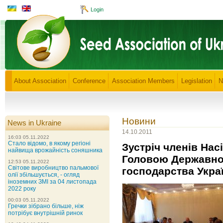
Login
About Association
Conference
Association Members
Legislation
N
Новини
News in Ukraine
14.10.2011
16:03 05.11.2022
Стало відомо, в якому регіоні
Зустріч членів Насі
найвища врожайність соняшника
Головою Державної
12:53 05.11.2022
Світове виробництво пальмової
господарства Укра
олії збільшується, - огляд
іноземних ЗМІ за 04 листопада
2022 року
00:03 05.11.2022
Гречки зібрано більше, ніж
потрібує внутрішній ринок