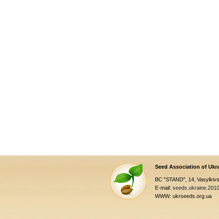
Seed Association of Ukr
BC "STAND", 14, Vasylkivsk
E-mail:
seeds.ukraine.201
WWW: ukrseeds.org.ua