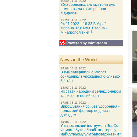
19:49 04.11.2022
Збір зернових: скільки тонн вже
намолотили та які регіони
лідирують
19:23 04.11.2022
04.11.2022 :: 18:33 В Україні
зібрано 32,6 млн. т зерна -
Мінагрополітики ╘
Powered by InfoStream
News in the World
14:08 04.11.2022
В ІМК завершили обмолот
соняшнику з урожайністю близько
3,4 т/га
18:03 03.11.2022
Як стати народним селекціонером
та вивести новий сорт
17:08 03.11.2022
Вирощування сої без удобрення -
польський фермер поділився
досвідом
14:06 03.11.2022
Універсальний інструмент TopCut:
чи може бути обробіток стерні у
майбутньому ультраповерхневим?