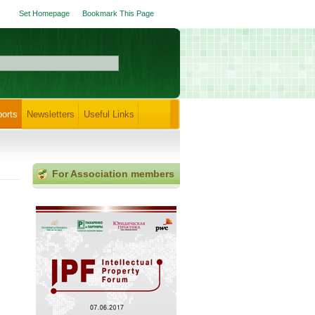
Set Homepage
Bookmark This Page
orts
Newsletters
Useful Links
For Association members