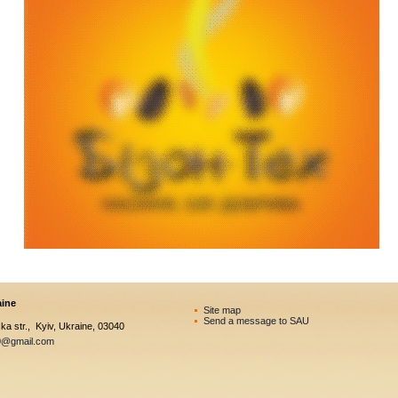
aine
Site map
Send a message to SAU
a str., Kyiv, Ukraine, 03040
0@gmail.com