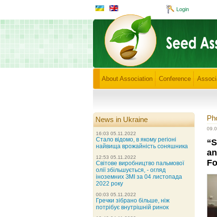
Login
About Association
Conference
Associ
Ph
News in Ukraine
09.
16:03 05.11.2022
Стало відомо, в якому регіоні
“S
найвища врожайність соняшника
an
12:53 05.11.2022
F
Світове виробництво пальмової
олії збільшується, - огляд
іноземних ЗМІ за 04 листопада
2022 року
00:03 05.11.2022
Гречки зібрано більше, ніж
потрібує внутрішній ринок