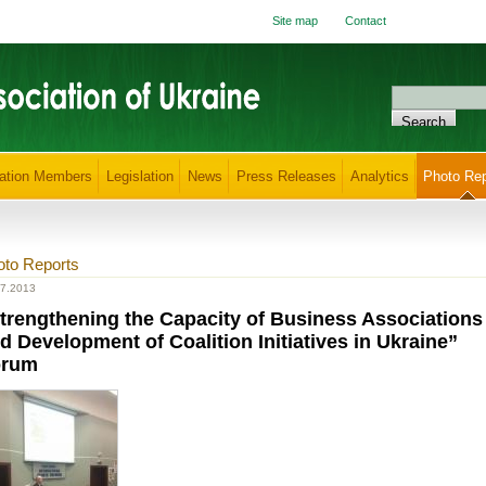
Site map
Contact
ation Members
Legislation
News
Press Releases
Analytics
Photo Rep
oto Reports
07.2013
trengthening the Capacity of Business Associations
d Development of Coalition Initiatives in Ukraine”
orum